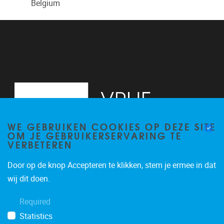
Belgium
WE GEBRUIKEN COOKIES OP DEZE SITE
OM JE GEBRUIKERSERVARING TE
VERBETEREN
Door op de knop Accepteren te klikken, stem je ermee in dat
Pleinlaan 2
1050
Brussel
wij dit doen.
02/629.20.10
Required
mail@vub.be
Statistics