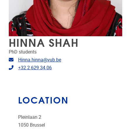
HINNA SHAH
PhD students
Email address
Hinna.hinna@vub.be
Telephone
+32 2 629 34 06
LOCATION
Pleinlaan 2
1050
Brussel