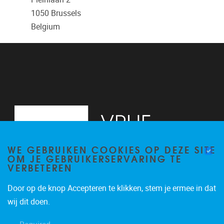
1050
Brussels
Belgium
WE GEBRUIKEN COOKIES OP DEZE SITE
OM JE GEBRUIKERSERVARING TE
VERBETEREN
Door op de knop Accepteren te klikken, stem je ermee in dat
Pleinlaan 2
1050
Brussel
wij dit doen.
02/629.20.10