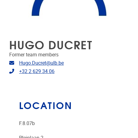
HUGO DUCRET
Former team members
Email address
Hugo.Ducret@ulb.be
Telephone
+32 2 629 34 06
LOCATION
F.8.07b
Pleinlaan 2