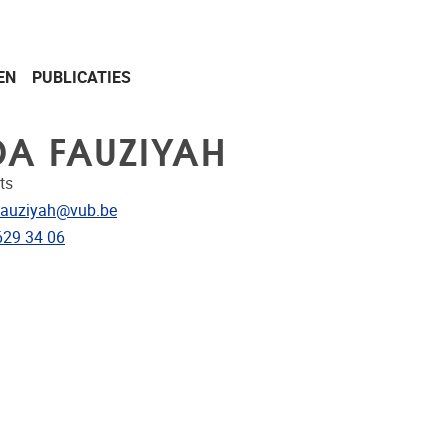
EN
PUBLICATIES
DA FAUZIYAH
ts
res
Fauziyah@vub.be
nnummer
629 34 06